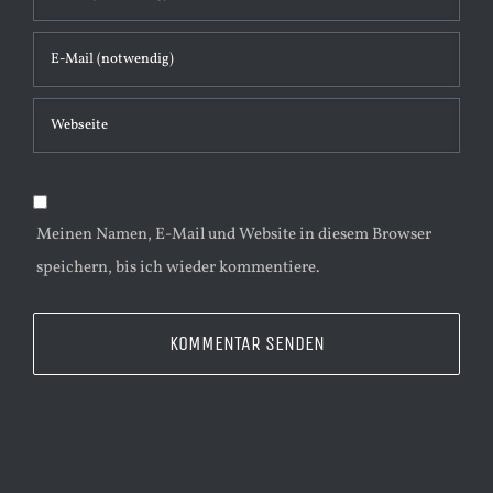
t
a
r
Meinen Namen, E-Mail und Website in diesem Browser
speichern, bis ich wieder kommentiere.