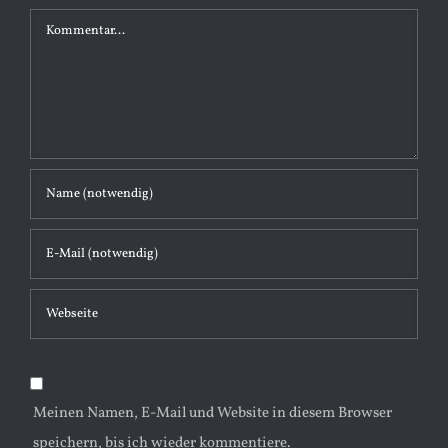
K
o
m
m
e
n
t
a
r
Meinen Namen, E-Mail und Website in diesem Browser
speichern, bis ich wieder kommentiere.