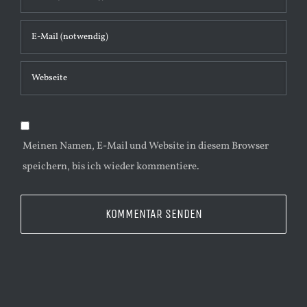
t
a
r
Meinen Namen, E-Mail und Website in diesem Browser
speichern, bis ich wieder kommentiere.