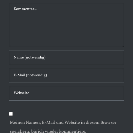
K
o
m
m
e
n
t
a
r
Meinen Namen, E-Mail und Website in diesem Browser
speichern, bis ich wieder kommentiere.