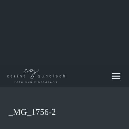
Zum
Inhalt
springen
Tog
Nav
_MG_1756-2