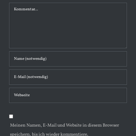
K
o
m
m
e
n
t
a
r
Meinen Namen, E-Mail und Website in diesem Browser
speichern, bis ich wieder kommentiere.