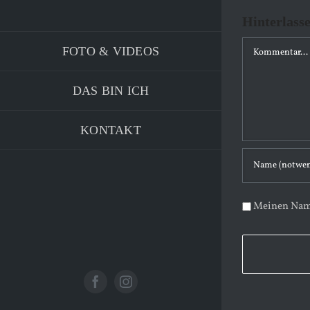
Hinterlass
K
FOTO & VIDEOS
o
m
DAS BIN ICH
m
e
KONTAKT
n
t
a
Meinen Name
r