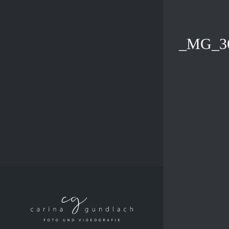
Zum
Inhalt
springen
_MG_3