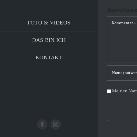
Hinterlass
K
FOTO & VIDEOS
o
m
DAS BIN ICH
m
e
KONTAKT
n
t
a
Meinen Name
r