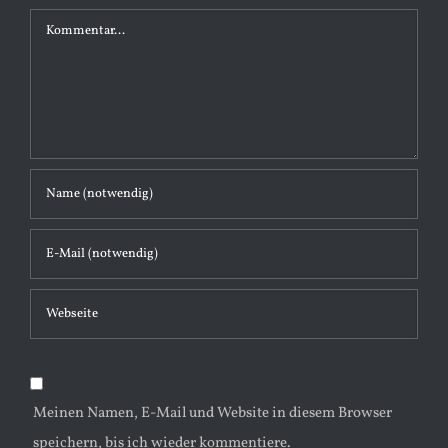
K
o
m
m
e
n
t
a
r
Meinen Namen, E-Mail und Website in diesem Browser
speichern, bis ich wieder kommentiere.