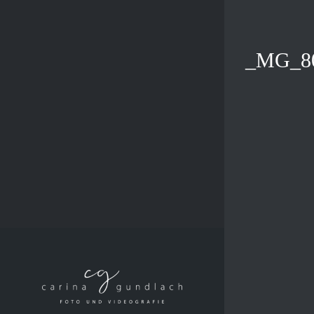
Zum
Inhalt
springen
_MG_8