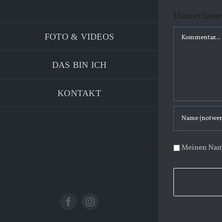
Hinterlass
K
FOTO & VIDEOS
o
m
DAS BIN ICH
m
e
KONTAKT
n
t
a
Meinen Name
r