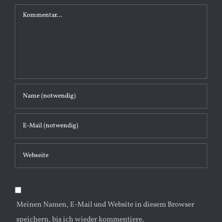
K
o
m
m
e
n
t
a
r
Meinen Namen, E-Mail und Website in diesem Browser
speichern, bis ich wieder kommentiere.