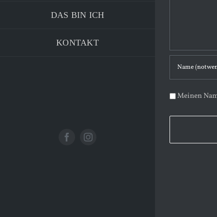
m
DAS BIN ICH
m
e
KONTAKT
n
t
a
Meinen Name
r