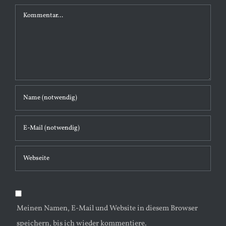
K
o
m
m
e
n
t
a
r
Meinen Namen, E-Mail und Website in diesem Browser
speichern, bis ich wieder kommentiere.