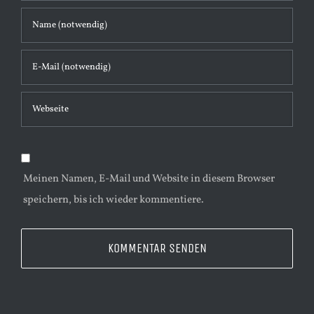
n
t
a
r
Meinen Namen, E-Mail und Website in diesem Browser
speichern, bis ich wieder kommentiere.