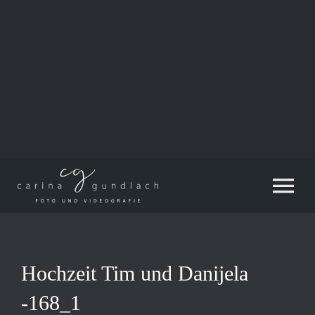
Zum
Inhalt
springen
Tog
Nav
Hochzeit Tim und Danijela
-168_1