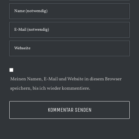
n
t
a
r
Meinen Namen, E-Mail und Website in diesem Browser
speichern, bis ich wieder kommentiere.