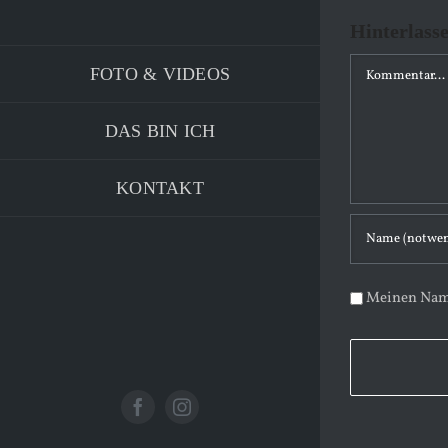
Hinterlass
K
FOTO & VIDEOS
o
m
DAS BIN ICH
m
e
KONTAKT
n
t
a
Meinen Name
r