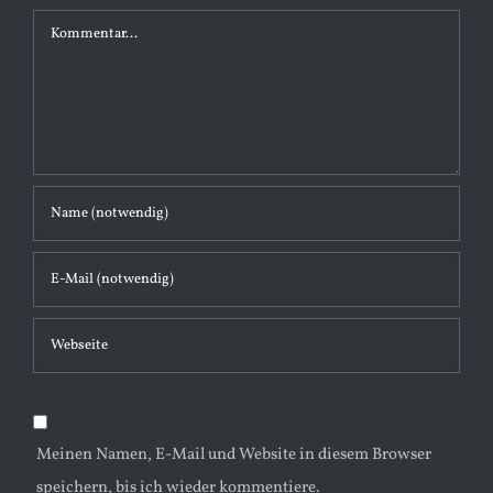
K
o
m
m
e
n
t
a
r
Meinen Namen, E-Mail und Website in diesem Browser
speichern, bis ich wieder kommentiere.