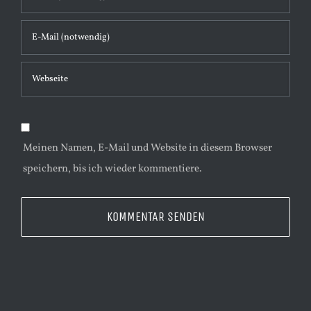
t
a
r
Meinen Namen, E-Mail und Website in diesem Browser
speichern, bis ich wieder kommentiere.