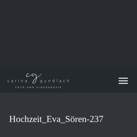
Zum
Inhalt
springen
Tog
Nav
Hochzeit_Eva_Sören-237