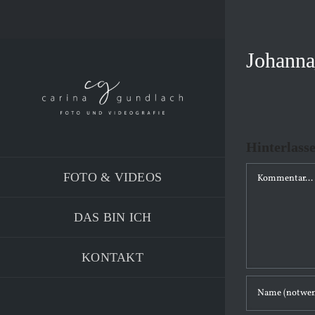
Zum
Inhalt
springen
Johanna
Hinterlass
K
FOTO & VIDEOS
o
m
DAS BIN ICH
m
e
KONTAKT
n
t