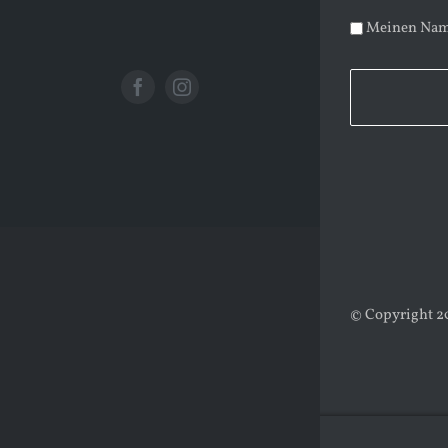
a
Meinen Name
r
© Copyright 202