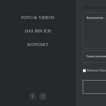
Hinterlass
K
FOTO & VIDEOS
o
m
DAS BIN ICH
m
e
KONTAKT
n
t
a
Meinen Name
r